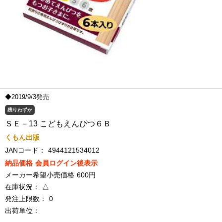
◆2019/9/3発売
残りわずか
ＳＥ－13 こどもえんぴつ６Ｂ
くもん出版
JANコード：
4944121534012
納品価格
会員ログイン後表示
メーカー希望小売価格
600円
在庫状況：
△
発注上限数：
0
出荷単位：