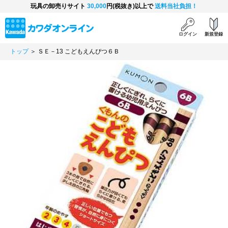
玩具の卸売りサイト
30,000
円(税抜き)以上で
送料当社負担！
ログイン
新規登録
トップ
＞ ＳＥ－13 こどもえんぴつ６Ｂ