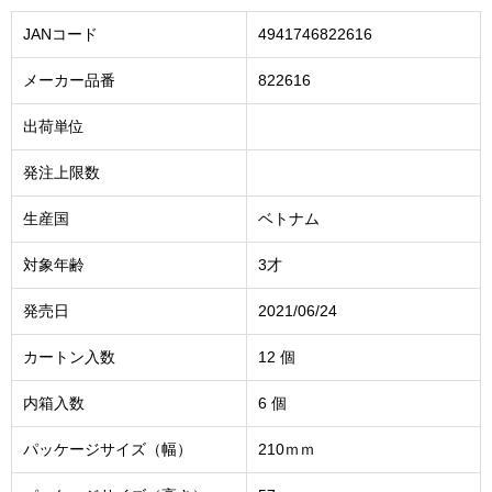
JANコード
4941746822616
メーカー品番
822616
出荷単位
発注上限数
生産国
ベトナム
対象年齢
3才
発売日
2021/06/24
カートン入数
12 個
内箱入数
6 個
パッケージサイズ（幅）
210ｍｍ