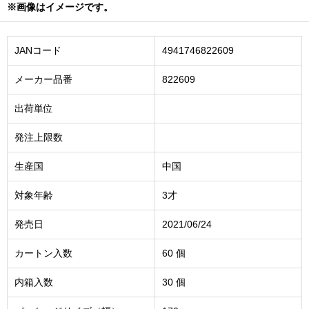
※画像はイメージです。
JANコード
4941746822609
メーカー品番
822609
出荷単位
発注上限数
生産国
中国
対象年齢
3才
発売日
2021/06/24
カートン入数
60 個
内箱入数
30 個