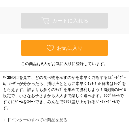
カートに入れる
お気に入り
この商品は6人がお気に入りに登録しています。
ｻｲｺﾛの目を見て、どの食べ物を示すのかを素早く判断するｽﾋﾟｰﾄﾞｹﾞｰ
ﾑ。ｵｰﾀﾞｰが分かったら、掛け声とともに素早くﾀｯﾁ！正解者はﾁｯﾌﾟを
もらえます。誰よりも多くのﾁｯﾌﾟを集めて勝利しよう！3段階のﾚﾍﾞﾙ
設定で、小さなお子さまから大人まで楽しく遊べます。ｼﾝﾌﾟﾙﾙｰﾙで
すぐにｹﾞｰﾑをｽﾀｰﾄでき、みんなでﾜｲﾜｲ盛り上がれるﾊﾟｰﾃｨｰｹﾞｰﾑで
す。
エドインターのすべての商品を見る