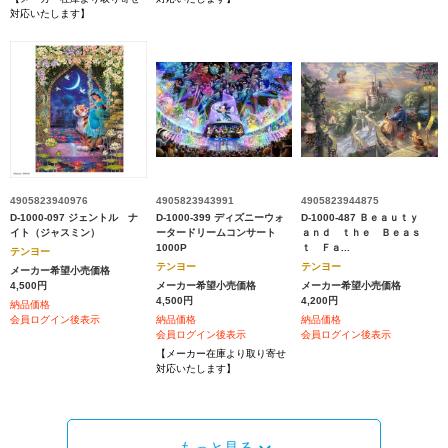
対応いたします】
4905823940976
4905823943991
4905823944875
D-1000-097 ジェントル ナ
D-1000-399 ディズニーウォ
D-1000-487 Ｂｅａｕｔｙ
イト（ジャスミン）
ータードリームコンサート
ａｎｄ ｔｈｅ Ｂｅａｓ
1000P
ｔ Ｆａ...
テンヨー
テンヨー
テンヨー
メーカー希望小売価格
4,500円
メーカー希望小売価格
メーカー希望小売価格
4,500円
4,200円
納品価格
会員ログイン後表示
納品価格
納品価格
会員ログイン後表示
会員ログイン後表示
【メーカー在庫より取り寄せ
対応いたします】
もっと見る