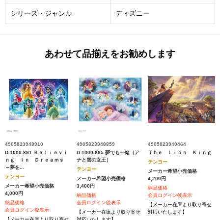
シリーズ・ジャンル
ディズニー
あわせて品揃えをお勧めします
4905823948910
4905823948859
4905823940464
D-1000-891 Ｂｅｌｉｅｖｉ
D-1000-885 夢でも一緒（ア
Ｔｈｅ Ｌｉｏｎ Ｋｉｎｇ
ｎｇ ｉｎ Ｄｒｅａｍｓ
ナと雪の女王）
テンヨー
～夢を...
テンヨー
メーカー希望小売価格
テンヨー
メーカー希望小売価格
4,200円
メーカー希望小売価格
3,400円
納品価格
4,000円
納品価格
会員ログイン後表示
納品価格
会員ログイン後表示
【メーカー在庫より取り寄せ
会員ログイン後表示
【メーカー在庫より取り寄せ
対応いたします】
【メーカー在庫より取り寄せ
対応いたします】