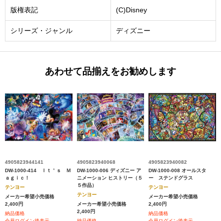
版権表記
(C)Disney
シリーズ・ジャンル
ディズニー
あわせて品揃えをお勧めします
4905823944141
4905823940068
4905823940082
DW-1000-414 Ｉｔ＇ｓ Ｍ
DW-1000-006 ディズニー ア
DW-1000-008 オールスタ
ａｇｉｃ！
ニメーション ヒストリー（５
ー ステンドグラス
５作品）
テンヨー
テンヨー
テンヨー
メーカー希望小売価格
メーカー希望小売価格
2,400円
メーカー希望小売価格
2,400円
2,400円
納品価格
納品価格
会員ログイン後表示
納品価格
会員ログイン後表示