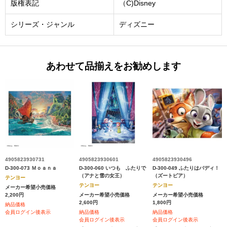
版権表記
（C)Disney
シリーズ・ジャンル
ディズニー
あわせて品揃えをお勧めします
4905823930731
4905823930601
4905823930496
D-300-073 Ｍｏａｎａ
D-300-060 いつも ふたりで
D-300-049 ふたりはバディ！
（アナと雪の女王）
（ズートピア）
テンヨー
テンヨー
テンヨー
メーカー希望小売価格
2,200円
メーカー希望小売価格
メーカー希望小売価格
2,600円
1,800円
納品価格
会員ログイン後表示
納品価格
納品価格
会員ログイン後表示
会員ログイン後表示