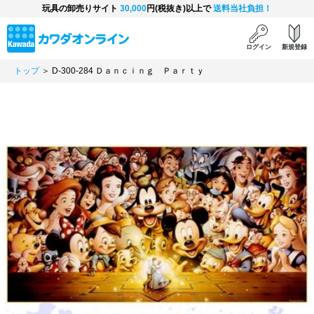
玩具の卸売りサイト
30,000
円(税抜き)以上で
送料当社負担！
ログイン
新規登録
トップ
＞ D-300-284 Ｄａｎｃｉｎｇ Ｐａｒｔｙ