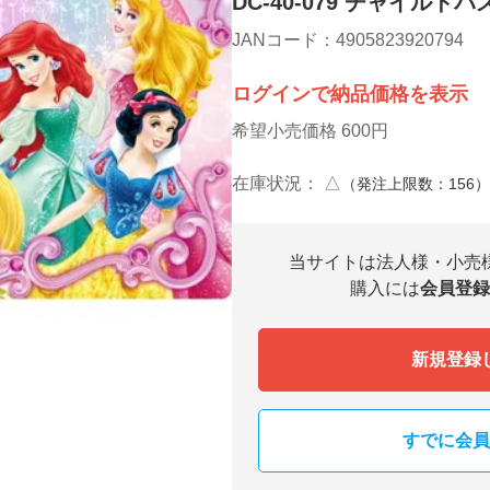
DC-40-079 チャイル
JANコード：4905823920794
ログインで納品価格を表示
希望小売価格 600円
在庫状況：
△
（発注上限数：156
当サイトは法人様・小売
購入には
会員登録
新規登録
すでに会員