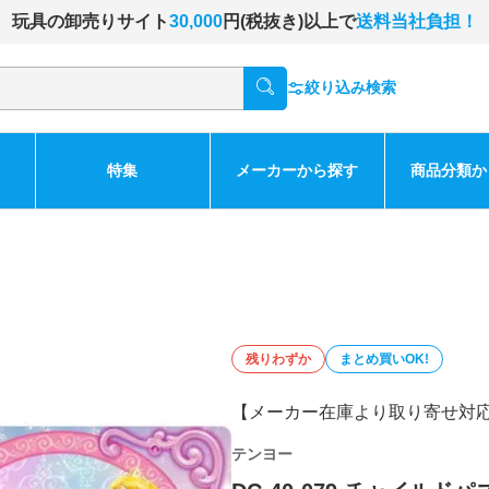
玩具の卸売りサイト
30,000
円(税抜き)以上で
送料当社負担！
絞り込み検索
特集
メーカーから探す
商品分類か
残りわずか
まとめ買いOK!
【メーカー在庫より取り寄せ対
テンヨー