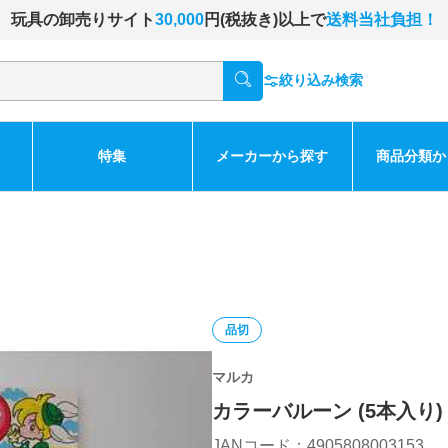
玩具の卸売りサイト
30,000
円(税抜き)以上で
送料当社負担！
絞り込み検索
特集
メーカーから探す
商品分類か
品切
マルカ
カラーバルーン (5本入り)
JANコード：4905808003153