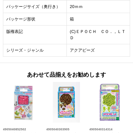
パッケージサイズ（奥行き）
20ｍｍ
パッケージ形状
箱
版権表記
(C)ＥＰＯＣＨ ＣＯ．，ＬＴ
Ｄ
シリーズ・ジャンル
アクアビーズ
あわせて品揃えをお勧めします
4905040852502
4905040303905
4905040314314