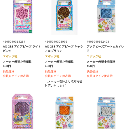
4905040314284
4905040303905
4905040852403
AQ-292 アクアビーズ ライト
AQ-238 アクアビーズ キャラ
アクアビーズアート☆みずい
ピンク
メルブラウン
ろ
エポック社
エポック社
エポック社
メーカー希望小売価格
メーカー希望小売価格
メーカー希望小売価格
450円
450円
450円
納品価格
納品価格
納品価格
会員ログイン後表示
会員ログイン後表示
会員ログイン後表示
【メーカー在庫より取り寄せ
対応いたします】