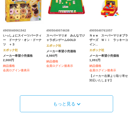
4905040061942
4905040074638
4905040761057
いっしょにスイーツパーティ
スーパーマリオ みんなでジ
Ｎｅｗ スーパーマリオブラ
ー ドーナツ・オン・ドーナ
ャラポンゲームGOLD
ザーズ Ｗｉｉ ラッキーコ
ツ ＋３
イン...
エポック社
エポック社
エポック社
メーカー希望小売価格
メーカー希望小売価格
4,980円
メーカー希望小売価格
2,000円
1,091円
納品価格
納品価格
会員ログイン後表示
納品価格
会員ログイン後表示
会員ログイン後表示
【メーカー在庫より取り寄せ
対応いたします】
もっと見る