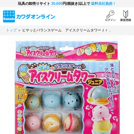
玩具の卸売りサイト
30,000
円(税抜き)以上で
送料当社負担！
ログイン
新規登録
トップ
＞ ヒヤッとバランスゲーム アイスクリームタワーＪｒ．