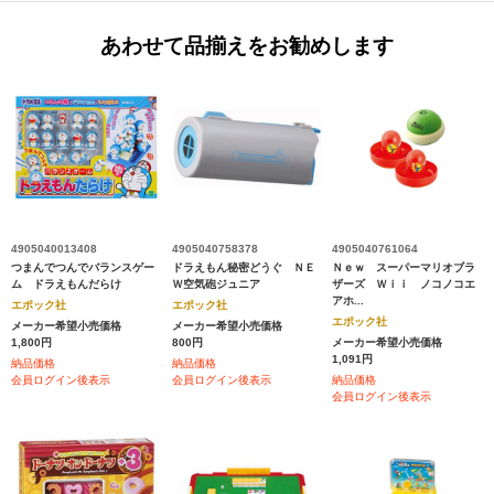
あわせて品揃えをお勧めします
4905040013408
4905040758378
4905040761064
つまんでつんでバランスゲー
ドラえもん秘密どうぐ ＮＥ
Ｎｅｗ スーパーマリオブラ
ム ドラえもんだらけ
Ｗ空気砲ジュニア
ザーズ Ｗｉｉ ノコノコエ
アホ...
エポック社
エポック社
エポック社
メーカー希望小売価格
メーカー希望小売価格
1,800円
800円
メーカー希望小売価格
1,091円
納品価格
納品価格
会員ログイン後表示
会員ログイン後表示
納品価格
会員ログイン後表示