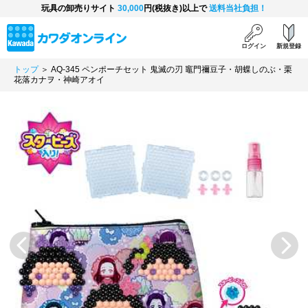
玩具の卸売りサイト
30,000
円(税抜き)以上で
送料当社負担！
ログイン
新規登録
トップ
＞ AQ-345 ペンポーチセット 鬼滅の刃 竈門禰豆子・胡蝶しのぶ・栗
花落カナヲ・神崎アオイ
Previous
Next