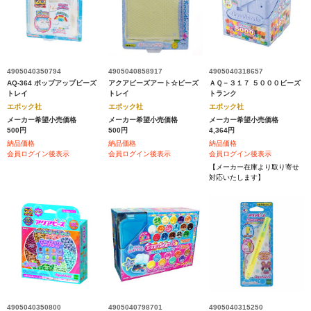
4905040350794
4905040858917
4905040318657
AQ-364 ポップアップビーズ
アクアビーズアート☆ビーズ
ＡＱ－３１７ ５０００ビーズ
トレイ
トレイ
トランク
エポック社
エポック社
エポック社
メーカー希望小売価格
メーカー希望小売価格
メーカー希望小売価格
500円
500円
4,364円
納品価格
納品価格
納品価格
会員ログイン後表示
会員ログイン後表示
会員ログイン後表示
【メーカー在庫より取り寄せ
対応いたします】
4905040350800
4905040798701
4905040315250