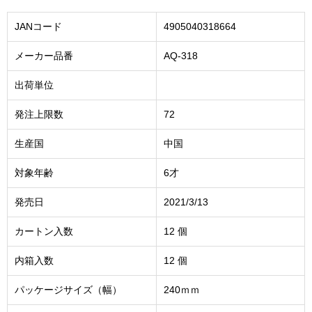
JANコード
4905040318664
メーカー品番
AQ-318
出荷単位
発注上限数
72
生産国
中国
対象年齢
6才
発売日
2021/3/13
カートン入数
12 個
内箱入数
12 個
パッケージサイズ（幅）
240ｍｍ