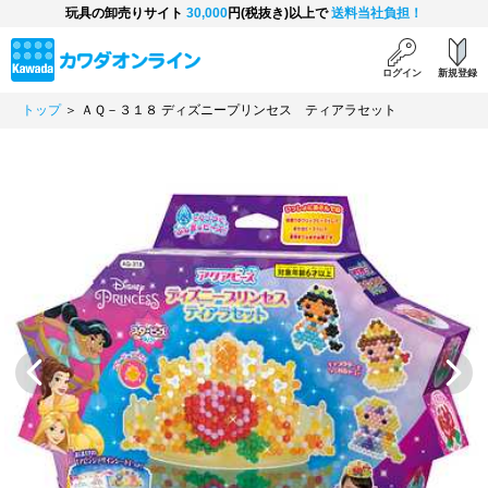
玩具の卸売りサイト
30,000
円(税抜き)以上で
送料当社負担！
ログイン
新規登録
トップ
＞ ＡＱ－３１８ ディズニープリンセス ティアラセット
Previous
Next