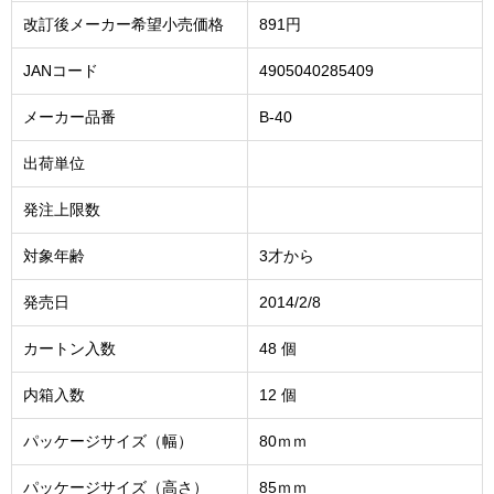
改訂後メーカー希望小売価格
891円
JANコード
4905040285409
メーカー品番
B-40
出荷単位
発注上限数
対象年齢
3才から
発売日
2014/2/8
カートン入数
48 個
内箱入数
12 個
パッケージサイズ（幅）
80ｍｍ
パッケージサイズ（高さ）
85ｍｍ