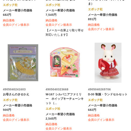
ま）
エポック社
エポック社
エポック社
メーカー希望小売価格
メーカー希望小売価格
682円
7,545円
メーカー希望小売価格
891円
納品価格
納品価格
会員ログイン後表示
会員ログイン後表示
納品価格
会員ログイン後表示
【メーカー在庫より取り寄せ
対応いたします】
4905040241603
4905040323668
4905040269706
お母さんのきせかえ
W-167 シルバニアファミリ
D-30 制服・ランドセルセット
ー ホイップキーチェーンキ
エポック社
エポック社
ット（...
メーカー希望小売価格
メーカー希望小売価格
エポック社
500円
682円
メーカー希望小売価格
納品価格
納品価格
2,545円
会員ログイン後表示
会員ログイン後表示
納品価格
会員ログイン後表示