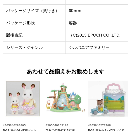
パッケージサイズ（奥行き）
60ｍｍ
パッケージ形状
容器
版権表記
（C)2013 EPOCH CO.,LTD.
シリーズ・ジャンル
シルバニアファミリー
あわせて品揃えをお勧めします
4905040269805
4905040153166
4905040278708
D-31 おそろい水着セット
ひみつの森の大きな滝
B-33 赤ちゃんハウス（くる