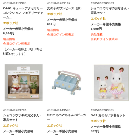
4905040159380
4905040269102
4905040263803
CA-01 キュートアクセサリー
女の子のワンピース（赤）
ショコラウサギのお母さん・
コレクション フェアリーチャ
家具セット
エポック社
ーム...
エポック社
メーカー希望小売価格
エポック社
682円
メーカー希望小売価格
メーカー希望小売価格
1,909円
納品価格
6,364円
会員ログイン後表示
納品価格
納品価格
会員ログイン後表示
会員ログイン後表示
【メーカー在庫より取り寄せ
対応いたします】
4905040263704
4905040143549
4905040269805
ショコラウサギのお父さん・
ｾ-217 みつごちゃんベビーカ
D-31 おそろい水着セット
家具セット
ー
エポック社
エポック社
エポック社
メーカー希望小売価格
メーカー希望小売価格
メーカー希望小売価格
682円