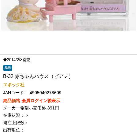
◆2014/2/8発売
品切
B-32 赤ちゃんハウス（ピアノ）
エポック社
JANコード：
4905040278609
納品価格
会員ログイン後表示
メーカー希望小売価格
891円
在庫状況：
×
発注上限数：
出荷単位：