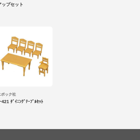
アップセット
エポック社
ｰ421 ﾀﾞｲﾆﾝｸﾞﾃｰﾌﾞﾙｾｯﾄ