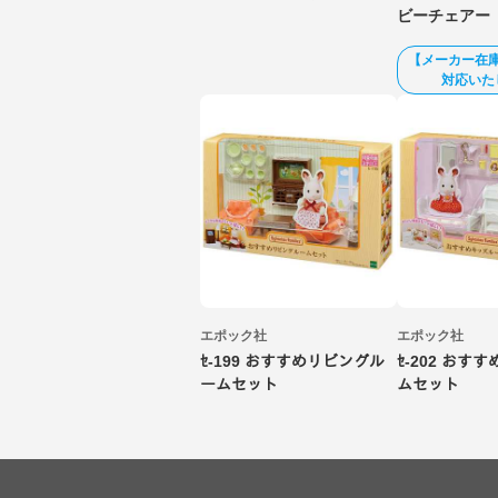
ビーチェアー
【メーカー在
対応いた
エポック社
エポック社
ｾ-199 おすすめリビングル
ｾ-202 おす
ームセット
ムセット