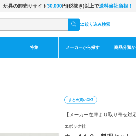
玩具の卸売りサイト
30,000
円(税抜き)以上で
送料当社負担！
絞り込み検索
特集
メーカーから探す
商品分類か
まとめ買いOK!
【メーカー在庫より取り寄せ対
エポック社