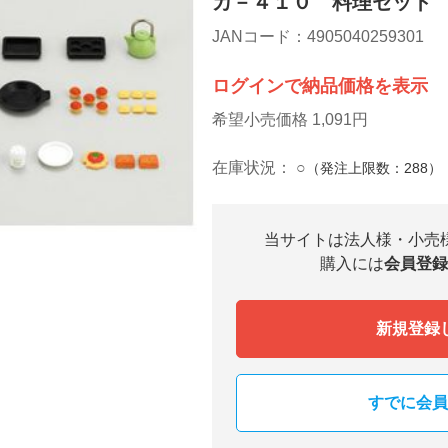
カ－４１０ 料理セット
JANコード：4905040259301
ログインで納品価格を表示
希望小売価格 1,091円
在庫状況：
○
（発注上限数：288
当サイトは法人様・小売
購入には
会員登録
新規登録
すでに会員