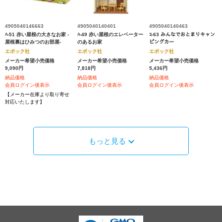
4905040146663
4905040140401
4905040140463
ﾊ-51 赤い屋根の大きなお家 -
ﾊ-49 赤い屋根のエレベーター
ｺ-63 みんなでおとまりキャン
屋根裏はひみつのお部屋-
のあるお家
ピングカー
エポック社
エポック社
エポック社
メーカー希望小売価格
メーカー希望小売価格
メーカー希望小売価格
9,090円
7,818円
5,436円
納品価格
納品価格
納品価格
会員ログイン後表示
会員ログイン後表示
会員ログイン後表示
【メーカー在庫より取り寄せ
対応いたします】
もっと見る