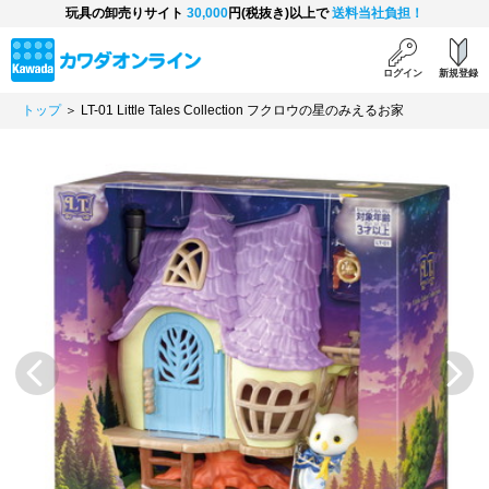
玩具の卸売りサイト
30,000
円(税抜き)以上で
送料当社負担！
ログイン
新規登録
トップ
＞ LT-01 Little Tales Collection フクロウの星のみえるお家
Previous
Next