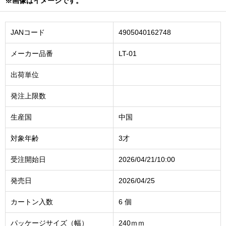
※画像はイメージです。
JANコード
4905040162748
メーカー品番
LT-01
出荷単位
発注上限数
生産国
中国
対象年齢
3才
受注開始日
2026/04/21/10:00
発売日
2026/04/25
カートン入数
6 個
パッケージサイズ（幅）
240ｍｍ