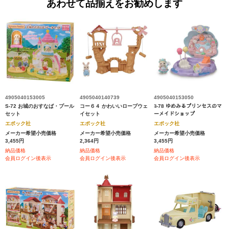
あわせて品揃えをお勧めします
4905040153005
4905040140739
4905040153050
S-72 お城のおすなば・プール
コー６４ かわいいロープウェ
ｺ-78 ゆめみるプリンセスのマ
セット
イセット
ーメイドショップ
エポック社
エポック社
エポック社
メーカー希望小売価格
メーカー希望小売価格
メーカー希望小売価格
3,455円
2,364円
3,455円
納品価格
納品価格
納品価格
会員ログイン後表示
会員ログイン後表示
会員ログイン後表示