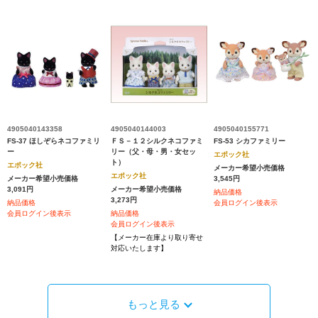
4905040143358
4905040144003
4905040155771
FS-37 ほしぞらネコファミリ
ＦＳ－１２シルクネコファミ
FS-53 シカファミリー
ー
リー（父・母・男・女セッ
エポック社
ト）
エポック社
メーカー希望小売価格
エポック社
メーカー希望小売価格
3,545円
3,091円
メーカー希望小売価格
納品価格
3,273円
納品価格
会員ログイン後表示
会員ログイン後表示
納品価格
会員ログイン後表示
【メーカー在庫より取り寄せ
対応いたします】
もっと見る