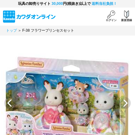
玩具の卸売りサイト
30,000
円(税抜き)以上で
送料当社負担！
ログイン
新規登録
トップ
＞ F-38 フラワープリンセスセット
Previous
Next