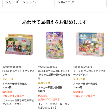
シリーズ・ジャンル
シルバニア
あわせて品揃えをお勧めします
4905040159595
4905040159571
4905040146571
FS-59 ビスケットクマファミ
BB-14 赤ちゃんコレクション
ミ－９０ ポンポン！ポップコ
リー
-赤ちゃん妖精の森のなかまた
ーンサイクル
ち...
エポック社
エポック社
エポック社
メーカー希望小売価格
メーカー希望小売価格
3,545円
メーカー希望小売価格
3,545円
682円
納品価格
納品価格
会員ログイン後表示
納品価格
会員ログイン後表示
会員ログイン後表示
【メーカー在庫より取り寄せ
対応いたします】
【メーカー在庫より取り寄せ
対応いたします】