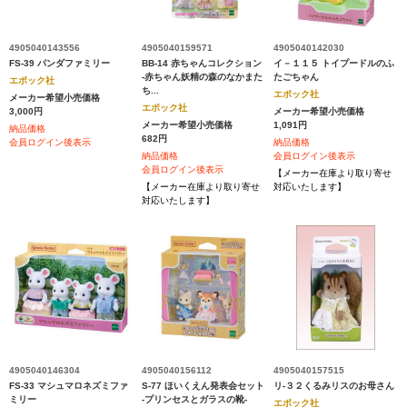
4905040143556
4905040159571
4905040142030
FS-39 パンダファミリー
BB-14 赤ちゃんコレクション
イ－１１５ トイプードルのふ
-赤ちゃん妖精の森のなかまた
たごちゃん
エポック社
ち...
エポック社
メーカー希望小売価格
エポック社
3,000円
メーカー希望小売価格
メーカー希望小売価格
1,091円
納品価格
682円
会員ログイン後表示
納品価格
納品価格
会員ログイン後表示
会員ログイン後表示
【メーカー在庫より取り寄せ
【メーカー在庫より取り寄せ
対応いたします】
対応いたします】
4905040146304
4905040156112
4905040157515
FS-33 マシュマロネズミファ
S-77 ほいくえん発表会セット
リ‐３２くるみリスのお母さん
ミリー
-プリンセスとガラスの靴-
エポック社