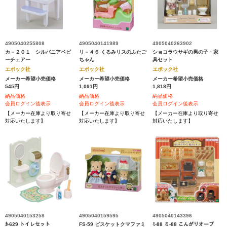
4905040255808
4905040141989
4905040263902
カ－２０１ シルバニアベビ
リ－４６ くるみリスのふたご
ショコラウサギの男の子・家
ーチェアー
ちゃん
具セット
エポック社
エポック社
エポック社
メーカー希望小売価格
メーカー希望小売価格
メーカー希望小売価格
545円
1,091円
1,818円
納品価格
納品価格
納品価格
会員ログイン後表示
会員ログイン後表示
会員ログイン後表示
【メーカー在庫より取り寄せ
【メーカー在庫より取り寄せ
【メーカー在庫より取り寄せ
対応いたします】
対応いたします】
対応いたします】
4905040153258
4905040159595
4905040143396
ｶ-629 トイレセット
FS-59 ビスケットクマファミ
ﾐ-88 ミ-88 こんがりオーブ