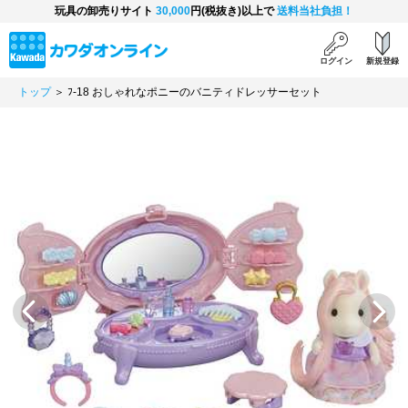
玩具の卸売りサイト
30,000
円(税抜き)以上で
送料当社負担！
ログイン
新規登録
トップ
＞ ﾌ-18 おしゃれなポニーのバニティドレッサーセット
Previous
Next