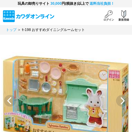
玩具の卸売りサイト
30,000
円(税抜き)以上で
送料当社負担！
ログイン
新規登録
トップ
＞ ｾ-198 おすすめダイニングルームセット
Previous
Next