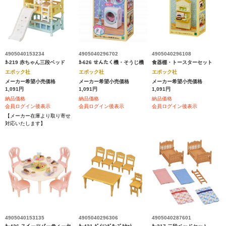
4905040153234
4905040296702
4905040296108
ｶ-219 赤ちゃん三段ベッド
ｶ-626 せんたく機・そうじ機
食器棚・トースターセット
エポック社
エポック社
エポック社
メーカー希望小売価格
メーカー希望小売価格
メーカー希望小売価格
1,091円
1,091円
1,091円
納品価格
納品価格
納品価格
会員ログイン後表示
会員ログイン後表示
会員ログイン後表示
【メーカー在庫より取り寄せ
対応いたします】
4905040153135
4905040296306
4905040287601