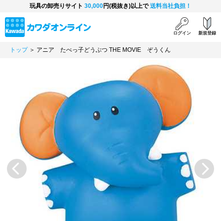
玩具の卸売りサイト
30,000
円(税抜き)以上で
送料当社負担！
ログイン
新規登録
トップ
＞ アニア たべっ子どうぶつ THE MOVIE ぞうくん
Previous
Next