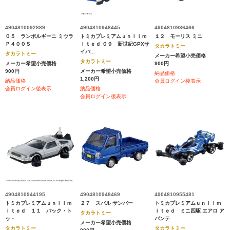
4904810092889
4904810948445
4904810936466
０５ ランボルギーニ ミウラ
トミカプレミアムｕｎｌｉｍ
１２ モーリス ミニ
Ｐ４００Ｓ
ｉｔｅｄ ０９ 新世紀GPXサ
タカラトミー
イバ...
タカラトミー
メーカー希望小売価格
タカラトミー
メーカー希望小売価格
900円
900円
メーカー希望小売価格
納品価格
1,200円
納品価格
会員ログイン後表示
会員ログイン後表示
納品価格
会員ログイン後表示
4904810944195
4904810948469
4904810955481
トミカプレミアムｕｎｌｉｍ
２７ スバル サンバー
トミカプレミアムｕｎｌｉｍ
ｉｔｅｄ １１ バック・ト
ｉｔｅｄ ミニ四駆 エアロ ア
タカラトミー
ゥ・...
バンテ
メーカー希望小売価格
タカラトミー
タカラトミー