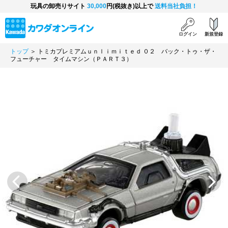
玩具の卸売りサイト
30,000
円(税抜き)以上で
送料当社負担！
ログイン
新規登録
トップ
＞ トミカプレミアムｕｎｌｉｍｉｔｅｄ ０２ バック・トゥ・ザ・
フューチャー タイムマシン（ＰＡＲＴ３）
Previous
Next