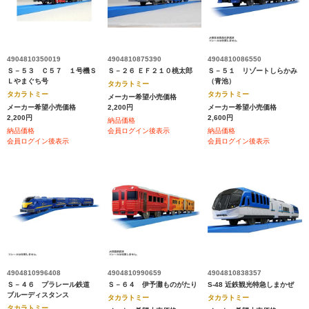
4904810350019
4904810875390
4904810086550
Ｓ－５３ Ｃ５７ １号機Ｓ
Ｓ－２６ ＥＦ２１０桃太郎
Ｓ－５１ リゾートしらかみ
Ｌやまぐち号
（青池）
タカラトミー
タカラトミー
タカラトミー
メーカー希望小売価格
メーカー希望小売価格
2,200円
メーカー希望小売価格
2,200円
2,600円
納品価格
納品価格
会員ログイン後表示
納品価格
会員ログイン後表示
会員ログイン後表示
4904810996408
4904810990659
4904810838357
Ｓ－４６ プラレール鉄道
Ｓ－６４ 伊予灘ものがたり
S-48 近鉄観光特急しまかぜ
ブルーディスタンス
タカラトミー
タカラトミー
タカラトミー