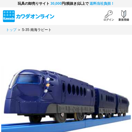
玩具の卸売りサイト
30,000
円(税抜き)以上で
送料当社負担！
ログイン
新規登録
トップ
＞ S-35 南海ラピート