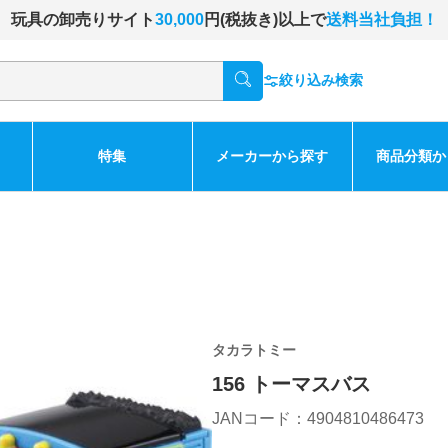
玩具の卸売りサイト
30,000
円(税抜き)以上で
送料当社負担！
絞り込み検索
特集
メーカーから探す
商品分類か
タカラトミー
156 トーマスバス
JANコード：4904810486473