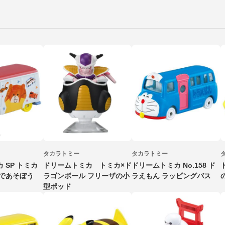
タカラトミー
タカラトミー
 SP トミカ
ドリームトミカ トミカ×ド
ドリームトミカ No.158 ド
カであそぼう
ラゴンボール フリーザの小
ラえもん ラッピングバス
型ポッド