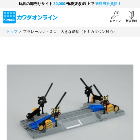
玩具の卸売りサイト
30,000
円(税抜き)以上で
送料当社負担！
ログイン
新規登録
トップ
＞ プラレールＪ－２１ 大きな踏切（トミカタウン対応）