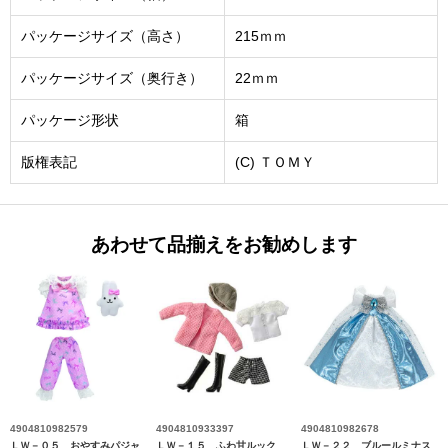
パッケージサイズ（高さ）
215ｍｍ
パッケージサイズ（奥行き）
22ｍｍ
パッケージ形状
箱
版権表記
(C) ＴＯＭＹ
あわせて品揃えをお勧めします
4904810982579
4904810933397
4904810982678
ＬＷ－０５ おやすみパジャ
ＬＷ－１５ ふわ甘ルック
ＬＷ－２２ ブルールミナス