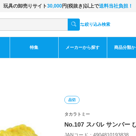
玩具の卸売りサイト
30,000
円(税抜き)以上で
送料当社負担！
絞り込み検索
特集
メーカーから探す
商品分類か
品切
タカラトミー
No.107 スバル サンバー
JANコード：4904810193838