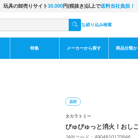
玩具の卸売りサイト
30,000
円(税抜き)以上で
送料当社負担！
絞り込み検索
特集
メーカーから探す
商品分類か
品切
タカラトミー
ぴゅぴゅっと消火！おし
JANコード：4904810170846