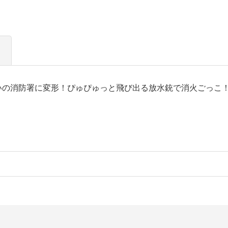
いの消防署に変形！ぴゅぴゅっと飛び出る放水銃で消火ごっこ