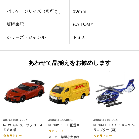
パッケージサイズ（奥行き）
39ｍｍ
版権表記
(C) TOMY
シリーズ・ジャンル
トミカ
あわせて品揃えをお勧めします
4904810917267
4904810223993
4904810101765
No.22 ＧＲ スープラ ＧＴ４
No.102 ＤＨＬ 配送車
No.104 ＢＫ１１７ Ｄ－２ ヘ
ＥＶＯ 箱
リコプター（箱）
タカラトミー
タカラトミー
タカラトミー
メーカー希望小売価格