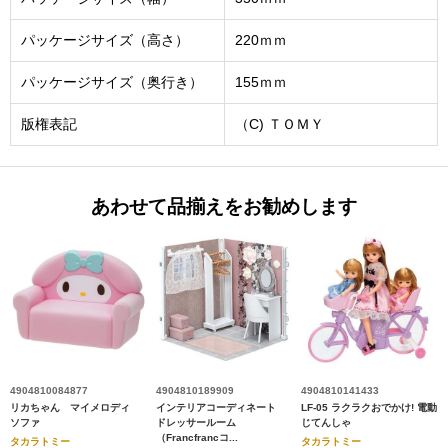
パッケージサイズ（高さ）
220ｍｍ
パッケージサイズ（奥行き）
155ｍｍ
版権表記
（C) ＴＯＭＹ
あわせて品揃えをお勧めします
4904810084877
4904810189909
4904810141433
リカちゃん マイメロディ
インテリアコーディネート
LF-05 ラクラクおでかけ! 電動
ソファ
ドレッサールーム
じてんしゃ
（Francfrancコ...
タカラトミー
タカラトミー