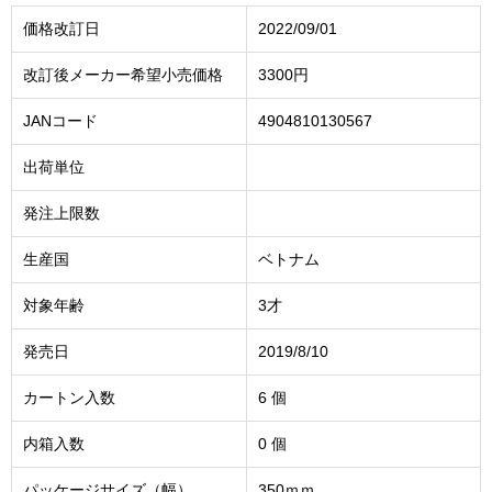
価格改訂日
2022/09/01
改訂後メーカー希望小売価格
3300円
JANコード
4904810130567
出荷単位
発注上限数
生産国
ベトナム
対象年齢
3才
発売日
2019/8/10
カートン入数
6 個
内箱入数
0 個
パッケージサイズ（幅）
350ｍｍ