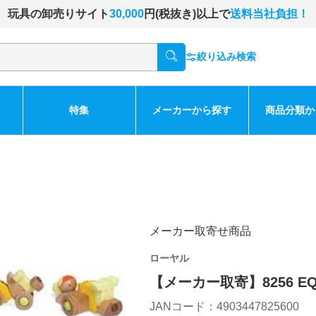
玩具の卸売りサイト
30,000
円(税抜き)以上で
送料当社負担！
絞り込み検索
特集
メーカーから探す
商品分類か
メーカー取寄せ商品
ローヤル
【メーカー取寄】8256 EQB
JANコード：4903447825600