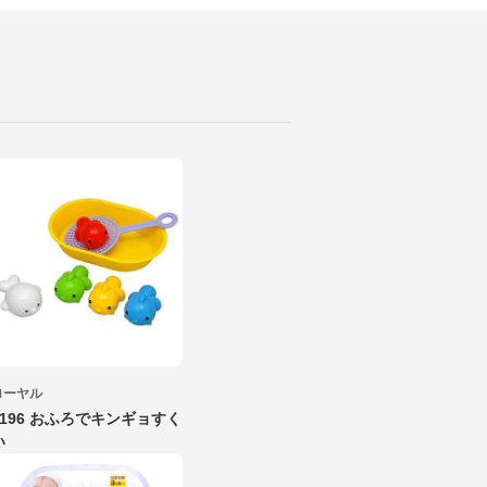
ローヤル
7196 おふろでキンギョすく
い