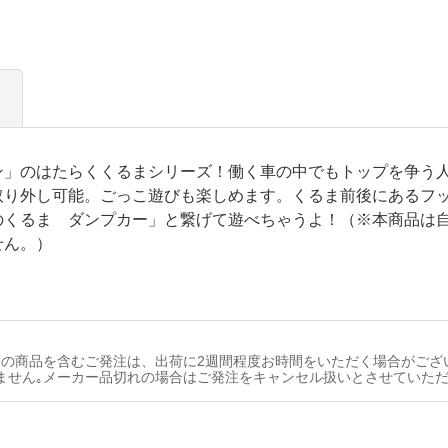
ン」のはたらくくるまシリーズ！働く車の中でもトップを争う
取り外し可能。ごっこ遊びも楽しめます。くるま前後にあるフ
のくるま ダンプカー」と繋げて遊べちゃうよ！（※本商品は
せん。）
の商品を含むご発注は、出荷に2週間程度お時間をいただく場合がござ
ません｡メーカー品切れの場合はご発注をキャンセル扱いとさせていただ