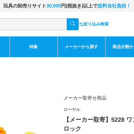
玩具の卸売りサイト
30,000
円(税抜き)以上で
送料当社負担！
絞り込み検索
特集
メーカーから探す
商品分類か
メーカー取寄せ商品
ローヤル
【メーカー取寄】5228 
ロック