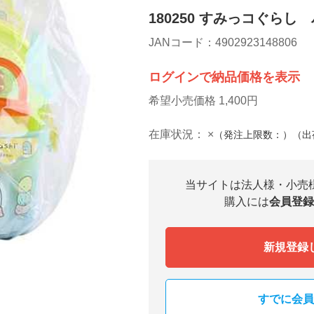
180250 すみっコぐらし
JANコード：4902923148806
ログインで納品価格を表示
希望小売価格 1,400円
在庫状況：
×
（発注上限数：）（出
当サイトは法人様・小売
購入には
会員登録
新規登録
すでに会員