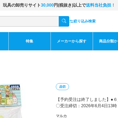
玩具の卸売りサイト
30,000
円(税抜き)以上で
送料当社負担！
絞り込み検索
特集
メーカーから探す
商品分類か
品切
【予約受注は終了しました】●
〇受注締切：2026年6月4日13時
マルカ