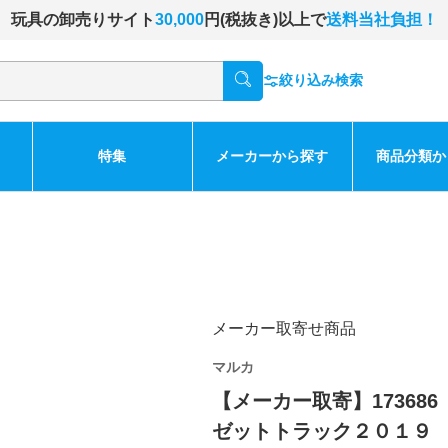
玩具の卸売りサイト
30,000
円(税抜き)以上で
送料当社負担！
絞り込み検索
特集
メーカーから探す
商品分類か
メーカー取寄せ商品
マルカ
【メーカー取寄】17368
ゼットトラック２０１９