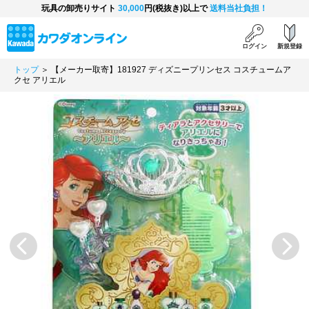
玩具の卸売りサイト
30,000
円(税抜き)以上で
送料当社負担！
ログイン
新規登録
トップ
＞ 【メーカー取寄】181927 ディズニープリンセス コスチュームア
クセ アリエル
Previous
Next