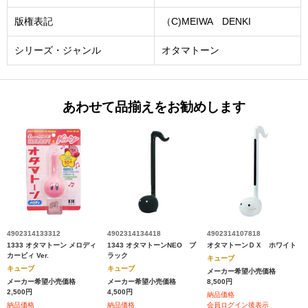
版権表記
（C)MEIWA DENKI
シリーズ・ジャンル
オタマトーン
あわせて品揃えをお勧めします
4902314133312
4902314134418
4902314107818
1333 オタマトーン メロディ
1343 オタマトーンNEO ブ
オタマトーンＤＸ ホワイト
カービィ Ver.
ラック
キューブ
キューブ
キューブ
メーカー希望小売価格
メーカー希望小売価格
メーカー希望小売価格
8,500円
2,500円
4,500円
納品価格
納品価格
納品価格
会員ログイン後表示