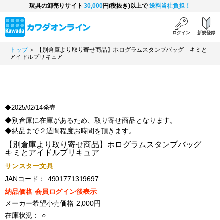
玩具の卸売りサイト
30,000
円(税抜き)以上で
送料当社負担！
ログイン
新規登録
トップ
＞ 【別倉庫より取り寄せ商品】ホログラムスタンプバッグ キミと
アイドルプリキュア
◆2025/02/14発売
◆別倉庫に在庫があるため、取り寄せ商品となります。
◆納品まで２週間程度お時間を頂きます。
【別倉庫より取り寄せ商品】ホログラムスタンプバッグ
キミとアイドルプリキュア
サンスター文具
JANコード：
4901771319697
納品価格
会員ログイン後表示
メーカー希望小売価格
2,000円
在庫状況：
○