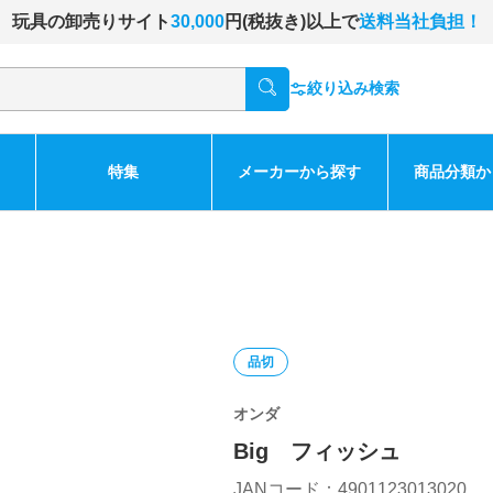
玩具の卸売りサイト
30,000
円(税抜き)以上で
送料当社負担！
絞り込み検索
特集
メーカーから探す
商品分類か
品切
オンダ
Big フィッシュ
JANコード：4901123013020