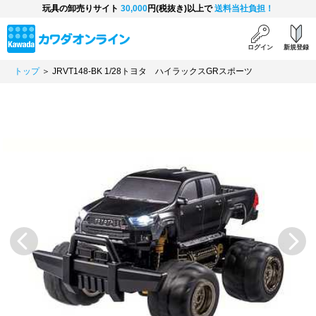
玩具の卸売りサイト
30,000
円(税抜き)以上で
送料当社負担！
ログイン
新規登録
トップ
＞ JRVT148-BK 1/28トヨタ ハイラックスGRスポーツ
Previous
Next