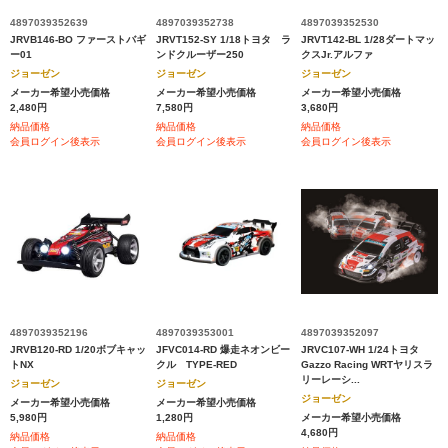
4897039352639
4897039352738
4897039352530
JRVB146-BO ファーストバギ
JRVT152-SY 1/18トヨタ ラ
JRVT142-BL 1/28ダートマッ
ー01
ンドクルーザー250
クスJr.アルファ
ジョーゼン
ジョーゼン
ジョーゼン
メーカー希望小売価格
メーカー希望小売価格
メーカー希望小売価格
2,480円
7,580円
3,680円
納品価格
納品価格
納品価格
会員ログイン後表示
会員ログイン後表示
会員ログイン後表示
4897039352196
4897039353001
4897039352097
JRVB120-RD 1/20ボブキャッ
JFVC014-RD 爆走ネオンビー
JRVC107-WH 1/24トヨタ
トNX
クル TYPE-RED
Gazzo Racing WRTヤリスラ
リーレーシ...
ジョーゼン
ジョーゼン
ジョーゼン
メーカー希望小売価格
メーカー希望小売価格
5,980円
1,280円
メーカー希望小売価格
4,680円
納品価格
納品価格