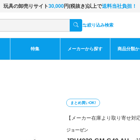
玩具の卸売りサイト
30,000
円(税抜き)以上で
送料当社負担！
絞り込み検索
特集
メーカーから探す
商品分類か
まとめ買いOK!
【メーカー在庫より取り寄せ対
ジョーゼン