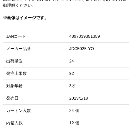
御理解ください｡
※画像はイメージです。
JANコード
4897039351359
メーカー品番
JDC5025-YO
出荷単位
24
発注上限数
92
対象年齢
3才
発売日
2019/1/19
カートン入数
24 個
内箱入数
12 個