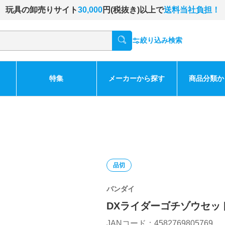
玩具の卸売りサイト
30,000
円(税抜き)以上で
送料当社負担！
絞り込み検索
特集
メーカーから探す
商品分類か
品切
バンダイ
DXライダーゴチゾウセット
JANコード：4582769805769