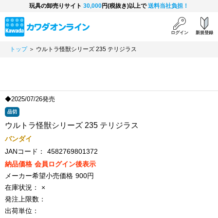
玩具の卸売りサイト
30,000
円(税抜き)以上で
送料当社負担！
ログイン
新規登録
トップ
＞ ウルトラ怪獣シリーズ 235 テリジラス
◆2025/07/26発売
品切
ウルトラ怪獣シリーズ 235 テリジラス
バンダイ
JANコード：
4582769801372
納品価格
会員ログイン後表示
メーカー希望小売価格
900円
在庫状況：
×
発注上限数：
出荷単位：