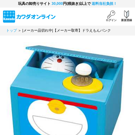
玩具の卸売りサイト
30,000
円(税抜き)以上で
送料当社負担！
ログイン
新規登録
トップ
＞ |メーカー品切れ中|【メーカー取寄】ドラえもんバンク