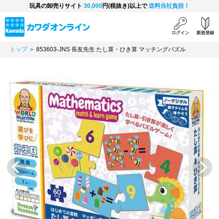
玩具の卸売りサイト
30,000
円(税抜き)以上で
送料当社負担！
ログイン
新規登録
トップ
＞ 853603-JNS 長友先生 たし算・ひき算 マッチングパズル
Previous
Next