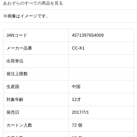
あおぞらのすべての商品を見る
※画像はイメージです。
JANコード
4571397654009
メーカー品番
CC-K1
出荷単位
発注上限数
生産国
中国
対象年齢
12才
発売日
2017/7/1
カートン入数
72 個