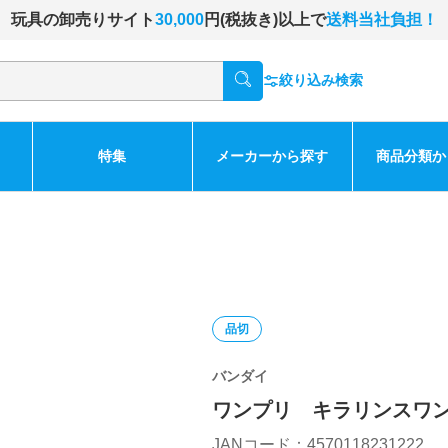
玩具の卸売りサイト
30,000
円(税抜き)以上で
送料当社負担！
絞り込み検索
特集
メーカーから探す
商品分類か
品切
バンダイ
ワンプリ キラリンスワ
JANコード：4570118231222