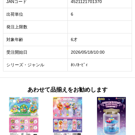
JANコード
4521121701370
出荷単位
6
発注上限数
対象年齢
6才
受注開始日
2026/05/18/10:00
シリーズ・ジャンル
ﾎｼﾉｶｰﾋﾞｨ
あわせて品揃えをお勧めします